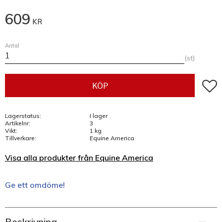
609
KR
Antal
st
Lägg t
KÖP
Lagerstatus
I lager
Artikelnr
3
Vikt
1 kg
Tillverkare
Equine America
Visa alla produkter från Equine America
Ge ett omdöme!