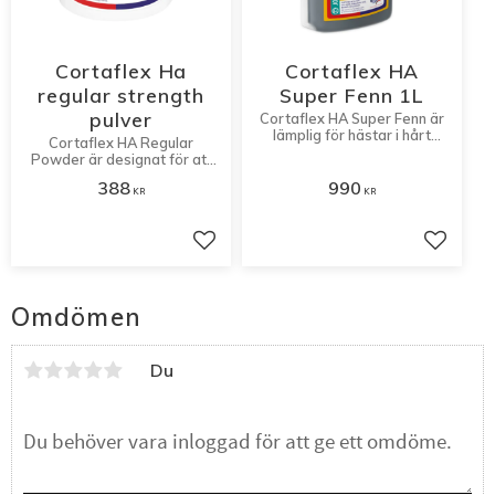
Cortaflex Ha
Cortaflex HA
regular strength
Super Fenn 1L
pulver
Cortaflex HA Super Fenn är
lämplig för hästar i hårt
Cortaflex HA Regular
arbete, som kräver optimal
Powder är designat för att
näring till ansträngda leder.
främja friska och flexibla
388
990
leder och vill skapa optimal
KR
KR
rörlighet hos din häst.
Lägg till i favoriter
Lägg til
Omdömen
Du