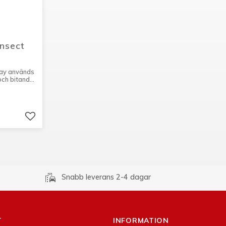
nsect 
pray används
 och bitande
Lägg till i favoriter
emoji_transportation
Snabb leverans 2-4 dagar
T
INFORMATION