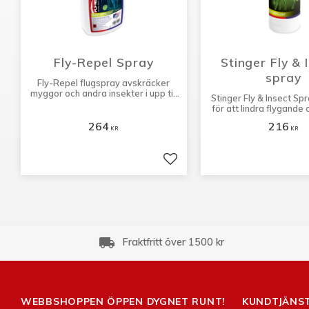
Fly-Repel Spray
Stinger Fly & I
spray
Fly-Repel flugspray avskräcker
myggor och andra insekter i upp till
Stinger Fly & Insect S
åtta timmar.
för att lindra flygande
insekter.
264
216
KR
KR
Lägg till i favoriter
local_shipping
Fraktfritt över 1500 kr
WEBBSHOPPEN ÖPPEN DYGNET RUNT!
KUNDTJÄNS